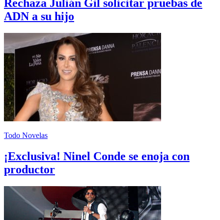
Rechaza Julián Gil solicitar pruebas de
ADN a su hijo
Todo Novelas
¡Exclusiva! Ninel Conde se enoja con
productor